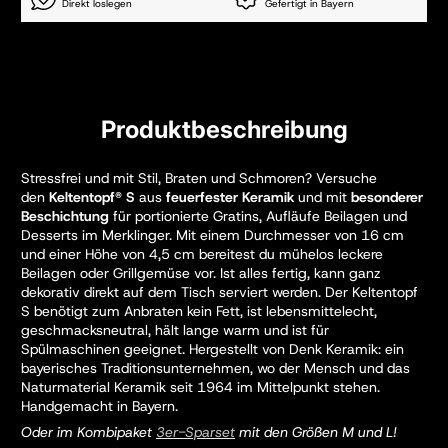
Direkt loslegen
Gefertigt in Bayern
Produktbeschreibung
Stressfrei und mit Stil, Braten und Schmoren? Versuche
den
Keltentopf® S
aus
feuerfester
Keramik
und mit
besonderer
Beschichtung
für portionierte Gratins, Aufläufe Beilagen und
Desserts im Merklinger.
Mit einem Durchmesser von 16 cm
und einer Höhe von 4,5 cm bereitest du mühelos leckere
Beilagen oder Grillgemüse vor. Ist alles fertig, kann ganz
dekorativ direkt auf dem Tisch serviert werden.
Der Keltentopf
S benötigt zum Anbraten kein Fett, ist lebensmittelecht,
geschmacksneutral, hält lange warm und ist für
Spülmaschinen geeignet.
Hergestellt von Denk Keramik: ein
bayerisches Traditionsunternehmen, wo der Mensch und das
Naturmaterial Keramik seit 1964 im Mittelpunkt stehen.
Handgemacht in Bayern.
Oder im Kombipaket
3er-Sparset
mit den Größen M und L!