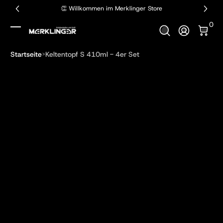
👏 Willkommen im Merklinger Store
Zum Inhalt springen
0 Art
0
Anmelden
Startseite
Keltentopf S 410ml - 4er Set
Zum Produkt springen