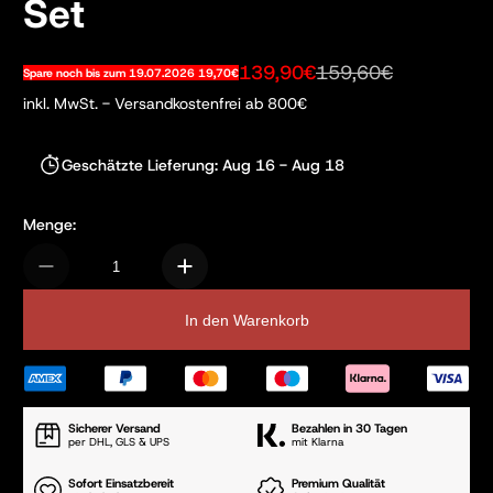
Set
139,90€
159,60€
Spare noch bis zum 19.07.2026 19,70€
Sale-Preis
Regulärer Preis
inkl. MwSt. - Versandkostenfrei ab 800€
Geschätzte Lieferung: Aug 16 - Aug 18
Menge:
In den Warenkorb
Sicherer Versand
Bezahlen in 30 Tagen
per DHL, GLS & UPS
mit Klarna
Sofort Einsatzbereit
Premium Qualität