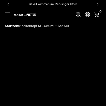
👏 Willkommen im Merklinger Store
Zum Inhalt springen
0 Art
0
Anmelden
Startseite
Keltentopf M 1050ml - 6er Set
Zum Produkt springen