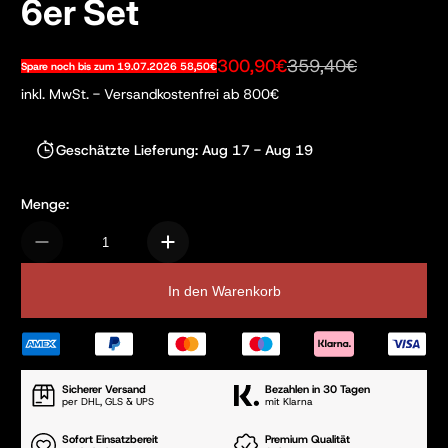
6er Set
300,90€
359,40€
Spare noch bis zum 19.07.2026 58,50€
Sale-Preis
Regulärer Preis
inkl. MwSt. - Versandkostenfrei ab 800€
Geschätzte Lieferung: Aug 17 - Aug 19
Menge:
In den Warenkorb
Sicherer Versand
Bezahlen in 30 Tagen
per DHL, GLS & UPS
mit Klarna
Sofort Einsatzbereit
Premium Qualität